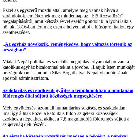
Ezzel az egyszerű mozdulattal, amelyre meg vannak hívva a
zarándokok, emlékeznek meg mindennap az „Élő Rózsafüzér”
megalapításáról, amit kétszáz évvel ezelőtt gondolt ki a lyoni laikus
nő, aki 1816-ban tért meg ezen a helyen, ahol a hiúságról hallott egy
szentbeszédet.
„Az egyház növekszik, reménykedve, hogy változás történik az
országban”
Mialatt Nepál politikai és szociális megújulás folyamatában van, a
katolikus egyház bizalommal tekint a jövőbe. „Látjuk Isten munkáját
országunkban” – mondja Silas Bogati atya, Nepál vikariátusának
apostoli adminisztrátora.
Szolidaritás és rendkívüli gyűjtés a templomokban a mindanaoi
földrengés által sújtott közösségek megsegítésére
Mély együttérzés, azonnali humanitárius segítség és szakadatlan
ima: így állnak közel a katolikus fülöp-szigeteki közösségek
azokhoz a népekhez, akiket a 7,8 magnitúdójú földrengés sújtott a
szigetvilág déli részén.
Az éjszaka közepén rózsafüzér imádság a békéért, a pápával