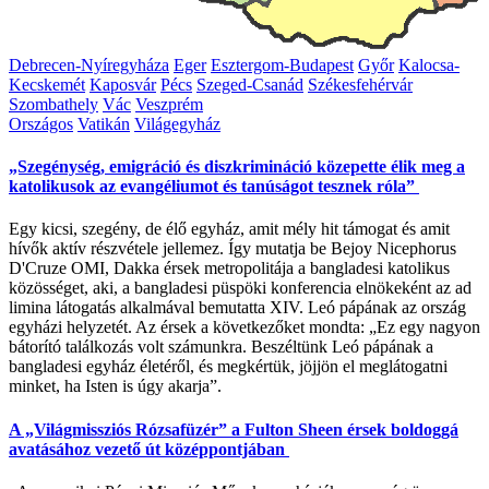
Debrecen-Nyíregyháza
Eger
Esztergom-Budapest
Győr
Kalocsa-
Kecskemét
Kaposvár
Pécs
Szeged-Csanád
Székesfehérvár
Szombathely
Vác
Veszprém
Országos
Vatikán
Világegyház
„Szegénység, emigráció és diszkrimináció közepette élik meg a
katolikusok az evangéliumot és tanúságot tesznek róla”
Egy kicsi, szegény, de élő egyház, amit mély hit támogat és amit
hívők aktív részvétele jellemez. Így mutatja be Bejoy Nicephorus
D'Cruze OMI, Dakka érsek metropolitája a bangladesi katolikus
közösséget, aki, a bangladesi püspöki konferencia elnökeként az ad
limina látogatás alkalmával bemutatta XIV. Leó pápának az ország
egyházi helyzetét. Az érsek a következőket mondta: „Ez egy nagyon
bátorító találkozás volt számunkra. Beszéltünk Leó pápának a
bangladesi egyház életéről, és megkértük, jöjjön el meglátogatni
minket, ha Isten is úgy akarja”.
A „Világmissziós Rózsafüzér” a Fulton Sheen érsek boldoggá
avatásához vezető út középpontjában