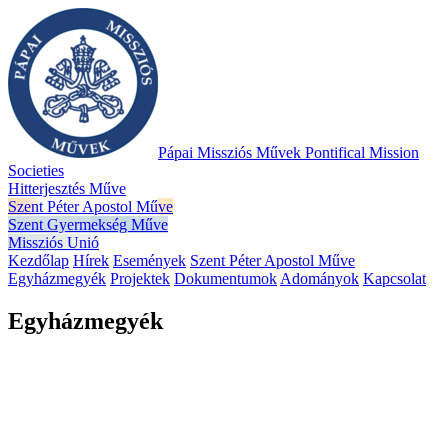
Pápai Missziós Művek
Pontifical Mission
Societies
Hitterjesztés Műve
Szent Péter Apostol Műve
Szent Gyermekség Műve
Missziós Unió
Kezdőlap
Hírek
Események
Szent Péter Apostol Műve
Egyházmegyék
Projektek
Dokumentumok
Adományok
Kapcsolat
Egyházmegyék