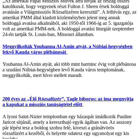
„Az amerikai Pápai Missziós Művek arra hívják az ország összes
katolikusát, hogy vegyenek részt Fulton J. Sheen érsek boldoggá
avatásán a Világmissziós Rózsafüzéren keresztül”. A felhívás egy, az
amerikai PMM által kiadott közleményben jelent meg annak
boldoggá avatása alkalmából, aki 1950-től 1966-ig az 5. igazgatója
volt az amerikai PMM-nek. A boldoggá avatási liturgiát szeptember
24-én tartják St. Louis-ban, Missouri államban.
Meggyilkolták Youhanna Al-Amin atyát, a Núbiai-hegységben
fekvő Kauda város plébánosát
Youhanna Al-Amin atyát, aki több mint harminc évig volt plébánosa
a szudáni Núbiai-hegységben levő Kauda város templomának,
meggyilkolták, mert hívei mellett maradt.
200 éves az „Élő Rózsafüzér”. Tagle bíboros: az ima megnyitja
a kapukat a missziós tanúságtétel előtt
A lyoni Saint-Nizier templomban egy házaspár imádkozik Pauline
Jaricot sírjánál, amely a kereszthajó egyik ágában van. Az asszony
pár lépést tesz a boldog szobra felé, kiveszi a gránátvörös
rózsafüzért a kezéből, és helyette odatesz egy ugyanolyat egy kis
kosárba.