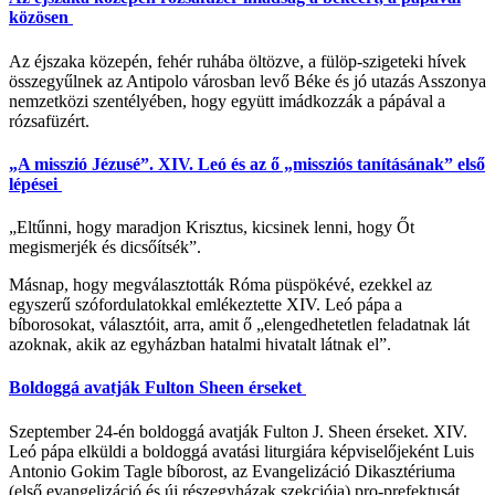
közösen
Az éjszaka közepén, fehér ruhába öltözve, a fülöp-szigeteki hívek
összegyűlnek az Antipolo városban levő Béke és jó utazás Asszonya
nemzetközi szentélyében, hogy együtt imádkozzák a pápával a
rózsafüzért.
„A misszió Jézusé”. XIV. Leó és az ő „missziós tanításának” első
lépései
„Eltűnni, hogy maradjon Krisztus, kicsinek lenni, hogy Őt
megismerjék és dicsőítsék”.
Másnap, hogy megválasztották Róma püspökévé, ezekkel az
egyszerű szófordulatokkal emlékeztette XIV. Leó pápa a
bíborosokat, választóit, arra, amit ő „elengedhetetlen feladatnak lát
azoknak, akik az egyházban hatalmi hivatalt látnak el”.
Boldoggá avatják Fulton Sheen érseket
Szeptember 24-én boldoggá avatják Fulton J. Sheen érseket. XIV.
Leó pápa elküldi a boldoggá avatási liturgiára képviselőjeként Luis
Antonio Gokim Tagle bíborost, az Evangelizáció Dikasztériuma
(első evangelizáció és új részegyházak szekciója) pro-prefektusát.