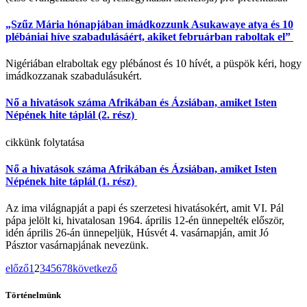
„Szűz Mária hónapjában imádkozzunk Asukawaye atya és 10
plébániai híve szabadulásáért, akiket februárban raboltak el”
Nigériában elraboltak egy plébánost és 10 hívét, a püspök kéri, hogy
imádkozzanak szabadulásukért.
Nő a hivatások száma Afrikában és Ázsiában, amiket Isten
Népének hite táplál (2. rész)
cikkünk folytatása
Nő a hivatások száma Afrikában és Ázsiában, amiket Isten
Népének hite táplál (1. rész)
Az ima világnapját a papi és szerzetesi hivatásokért, amit VI. Pál
pápa jelölt ki, hivatalosan 1964. április 12-én ünnepelték először,
idén április 26-án ünnepeljük, Húsvét 4. vasárnapján, amit Jó
Pásztor vasárnapjának nevezünk.
előző
1
2
3
4
5
6
7
8
következő
Történelmünk