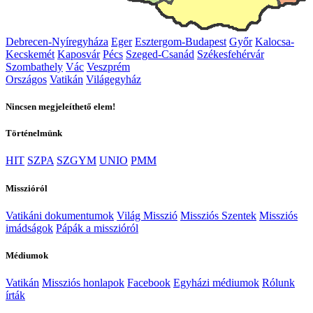
Debrecen-Nyíregyháza
Eger
Esztergom-Budapest
Győr
Kalocsa-
Kecskemét
Kaposvár
Pécs
Szeged-Csanád
Székesfehérvár
Szombathely
Vác
Veszprém
Országos
Vatikán
Világegyház
Nincsen megjeleíthető elem!
Történelmünk
HIT
SZPA
SZGYM
UNIO
PMM
Misszióról
Vatikáni dokumentumok
Világ Misszió
Missziós Szentek
Missziós
imádságok
Pápák a misszióról
Médiumok
Vatikán
Missziós honlapok
Facebook
Egyházi médiumok
Rólunk
írták