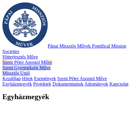
Pápai Missziós Művek
Pontifical Mission
Societies
Hitterjesztés Műve
Szent Péter Apostol Műve
Szent Gyermekség Műve
Missziós Unió
Kezdőlap
Hírek
Események
Szent Péter Apostol Műve
Egyházmegyék
Projektek
Dokumentumok
Adományok
Kapcsolat
Egyházmegyék